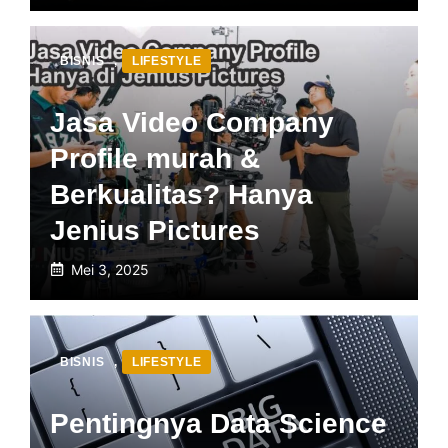
BISNIS
,
LIFESTYLE
Jasa Video Company
Profile murah &
Berkualitas? Hanya
Jenius Pictures
Mei 3, 2025
BISNIS
,
LIFESTYLE
Pentingnya Data Science