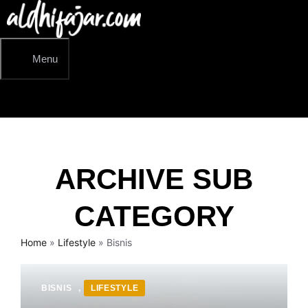
Langsung
ke
isi
Menu
ARCHIVE SUB
CATEGORY
Home
»
Lifestyle
»
Bisnis
BISNIS
,
LIFESTYLE