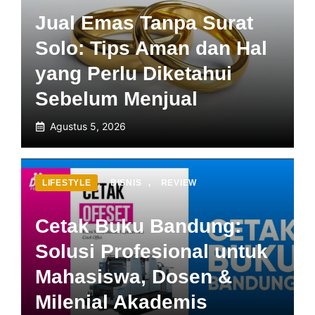
Jual Emas Tanpa Surat
Solo: Tips Aman dan Hal
yang Perlu Diketahui
Sebelum Menjual
Agustus 5, 2026
LIFESTYLE
,
BISNIS
,
REVIEW
Cetak Buku Bandung:
Solusi Profesional untuk
Mahasiswa, Dosen &
Milenial Akademis