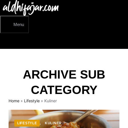
Langsung
ke
isi
Menu
ARCHIVE SUB
CATEGORY
Home
»
Lifestyle
»
Kuliner
LIFESTYLE
,
KULINER