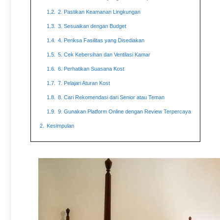
1.2.
2. Pastikan Keamanan Lingkungan
1.3.
3. Sesuaikan dengan Budget
1.4.
4. Periksa Fasilitas yang Disediakan
1.5.
5. Cek Kebersihan dan Ventilasi Kamar
1.6.
6. Perhatikan Suasana Kost
1.7.
7. Pelajari Aturan Kost
1.8.
8. Cari Rekomendasi dari Senior atau Teman
1.9.
9. Gunakan Platform Online dengan Review Terpercaya
2.
Kesimpulan