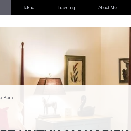
Tekno
Traveling
About Me
a Baru