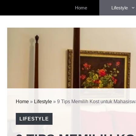
Langsung
Home
Lifestyle
ke
isi
Home
»
Lifestyle
»
9 Tips Memilih Kost untuk Mahasisw
LIFESTYLE