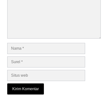
Nama
Surel
Situs
web