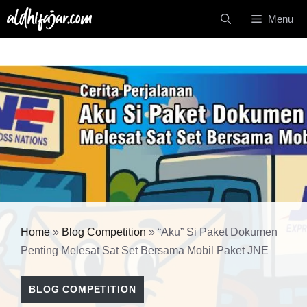
Langsung
Menu
ke
isi
Home
»
Blog Competition
»
“Aku” Si Paket Dokumen
Penting Melesat Sat Set Bersama Mobil Paket JNE
BLOG COMPETITION