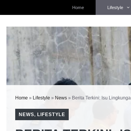
Langsung
Home
Lifestyle
ke
isi
Home
»
Lifestyle
»
News
»
Berita Terkini: Isu Lingku
NEWS
,
LIFESTYLE