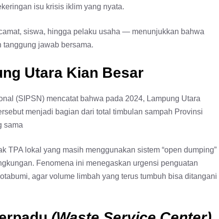
eringan isu krisis iklim yang nyata.
i camat, siswa, hingga pelaku usaha — menunjukkan bahwa
an tanggung jawab bersama.
ng Utara Kian Besar
ional (SIPSN) mencatat bahwa pada 2024, Lampung Utara
rsebut menjadi bagian dari total timbulan sampah Provinsi
g sama
ak TPA lokal yang masih menggunakan sistem “open dumping”
ngkungan. Fenomena ini menegaskan urgensi penguatan
tabumi, agar volume limbah yang terus tumbuh bisa ditangani
Terpadu
(Waste Service Center)