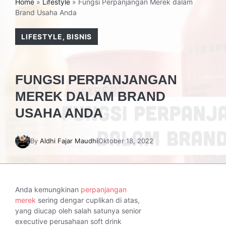
Home
»
Lifestyle
»
Fungsi Perpanjangan Merek dalam
Brand Usaha Anda
LIFESTYLE
,
BISNIS
FUNGSI PERPANJANGAN
MEREK DALAM BRAND
USAHA ANDA
By
Aldhi Fajar Maudhi
Oktober 18, 2022
Anda kemungkinan
perpanjangan
merek
sering dengar cuplikan di atas,
yang diucap oleh salah satunya senior
executive perusahaan soft drink