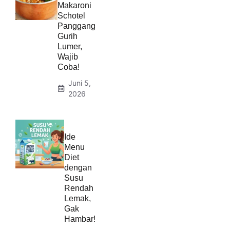
Makaroni
Schotel
Panggang
Gurih
Lumer,
Wajib
Coba!
Juni 5,
2026
Ide
Menu
Diet
dengan
Susu
Rendah
Lemak,
Gak
Hambar!