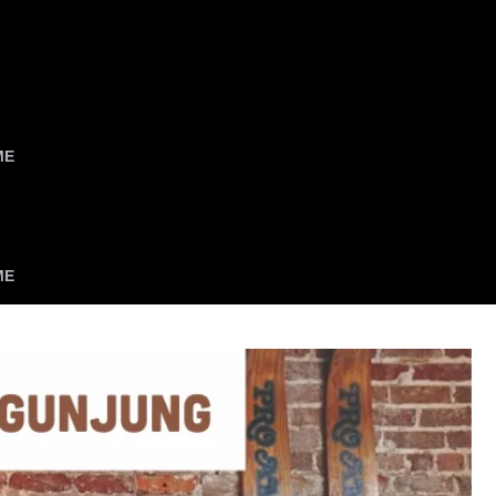
ME
ME