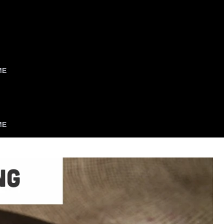
ME
ME