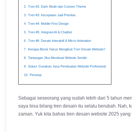
2.
Tren #2: Dark Mode dan Custom Theme
3.
Tren #3: Kecepatan Jadi Prioritas
4.
Tren #4: Mobile-First Design
5.
Tren #5: Integrasi AI & Chatbot
6.
Tren #6: Desain Interaktif & Micro-Animation
7.
Kenapa Bisnis Harus Mengikuti Tren Desain Website?
8.
Tantangan Jika Membuat Website Sendiri
9.
Solusi: Gunakan Jasa Pembuatan Website Profesional
10.
Penutup
Sebagai seseorang yang sudah lebih dari 5 tahun m
saya bisa bilang tren desain itu selalu berubah. Nah, k
zaman. Yuk kita bahas tren desain website 2025 yang waj