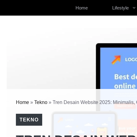
Langsung
Home
Lifestyle
ke
isi
Home
»
Tekno
»
Tren Desain Website 2025: Minimalis,
TEKNO