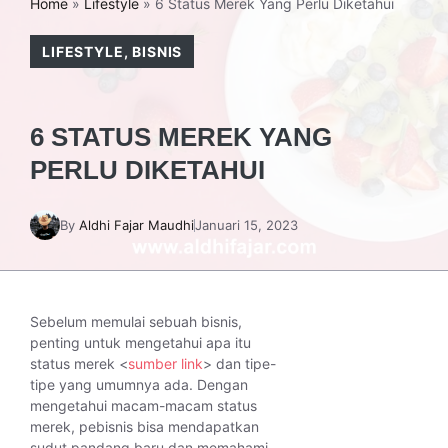
Home
»
Lifestyle
»
6 Status Merek Yang Perlu Diketahui
LIFESTYLE
,
BISNIS
6 STATUS MEREK YANG
PERLU DIKETAHUI
By
Aldhi Fajar Maudhi
Januari 15, 2023
Sebelum memulai sebuah bisnis,
penting untuk mengetahui apa itu
status merek <
sumber link
> dan tipe-
tipe yang umumnya ada. Dengan
mengetahui macam-macam status
merek, pebisnis bisa mendapatkan
sudut pandang baru dan memahami