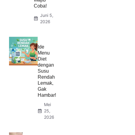
Coba!
Juni 5,
2026
Ide
Menu
Diet
dengan
Susu
Rendah
Lemak,
Gak
Hambar!
Mei
25,
2026