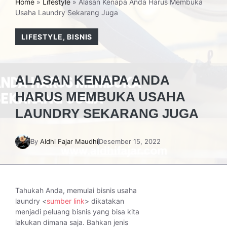
Home
»
Lifestyle
»
Alasan Kenapa Anda Harus Membuka
Usaha Laundry Sekarang Juga
LIFESTYLE
,
BISNIS
ALASAN KENAPA ANDA
HARUS MEMBUKA USAHA
LAUNDRY SEKARANG JUGA
By
Aldhi Fajar Maudhi
Desember 15, 2022
Tahukah Anda, memulai bisnis usaha
laundry <
sumber link
> dikatakan
menjadi peluang bisnis yang bisa kita
lakukan dimana saja. Bahkan jenis