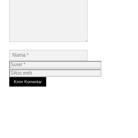
Nama
Surel
Situs
web