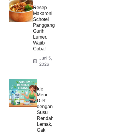
Resep
Makaroni
Schotel
Panggang
Gurih
Lumer,
Wajib
Coba!
Juni 5,
2026
Ide
Menu
Diet
dengan
Susu
Rendah
Lemak,
Gak