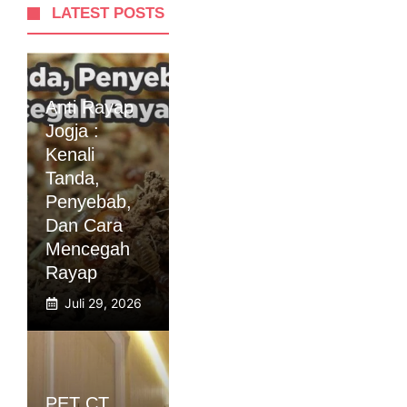
LATEST POSTS
Anti Rayap
Jogja :
Kenali
Tanda,
Penyebab,
Dan Cara
Mencegah
Rayap
Juli 29, 2026
PET CT