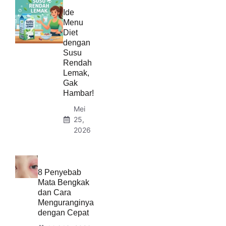
Ide
Menu
Diet
dengan
Susu
Rendah
Lemak,
Gak
Hambar!
Mei
25,
2026
8 Penyebab
Mata Bengkak
dan Cara
Menguranginya
dengan Cepat