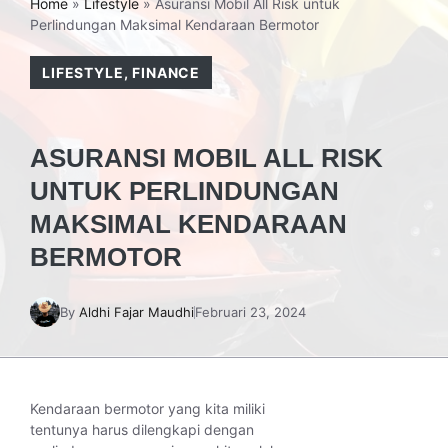
Home
»
Lifestyle
»
Asuransi Mobil All Risk untuk
Perlindungan Maksimal Kendaraan Bermotor
LIFESTYLE
,
FINANCE
ASURANSI MOBIL ALL RISK
UNTUK PERLINDUNGAN
MAKSIMAL KENDARAAN
BERMOTOR
By
Aldhi Fajar Maudhi
Februari 23, 2024
Kendaraan bermotor yang kita miliki
tentunya harus dilengkapi dengan