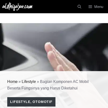
Langsung
Menu
ke
isi
Home
»
Lifestyle
»
Bagian Komponen AC Mobil
Beserta Fungsinya yang Harus Diketahui
LIFESTYLE
,
OTOMOTIF