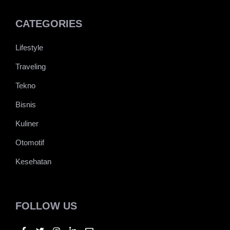
Hai, Aku aldhifajar. Seseorang kuli swasta yang
mempunyai impian untuk keluar dari zona nyaman. Tapi
zona nyaman itu susah untuk ditebak. Yuk, sharing dan
diskusi untuk menemukan celah di dalam zona nyaman itu.
CATEGORIES
Lifestyle
Traveling
Tekno