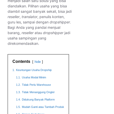
menjadi salah satu solusi yang bisa
diandalkan. Pilihan usaha yang bisa
diambil sangat banyak sekali, bisa jadi
reseller
,
translator
, penulis konten,
guru les, sampai dengan
dropshipper
.
Bagi Anda yang pandai menjual
barang,
reseller
atau
dropshipper
jadi
usaha sampingan yang
direkomendasikan.
Contents
hide
1.
Keuntungan Usaha Dropship
1.1.
Usaha Modal Minim
1.2.
Tidak Perlu Warehouse
1.3.
Tidak Menanggung Ongkir
1.4.
Didukung Banyak Platform
1.5.
Mudah Ganti atau Tambah Produk