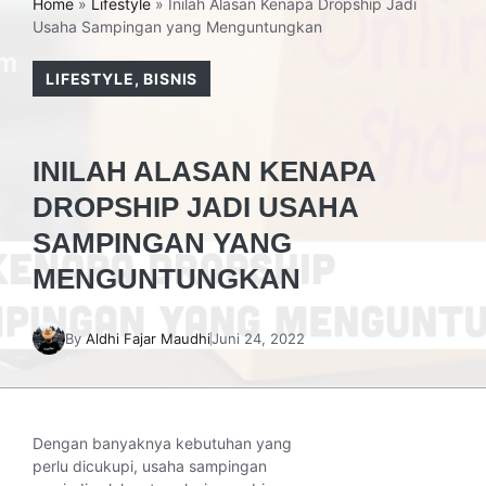
Home
»
Lifestyle
»
Inilah Alasan Kenapa Dropship Jadi
Usaha Sampingan yang Menguntungkan
LIFESTYLE
,
BISNIS
INILAH ALASAN KENAPA
DROPSHIP JADI USAHA
SAMPINGAN YANG
MENGUNTUNGKAN
By
Aldhi Fajar Maudhi
Juni 24, 2022
Dengan banyaknya kebutuhan yang
perlu dicukupi, usaha sampingan