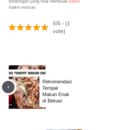
bimbingan yang bisa membuat
bisnis
makin moncer.
5/5 - (1
vote)
Rekomendasi
Tempat
Makan Enak
di Bekasi