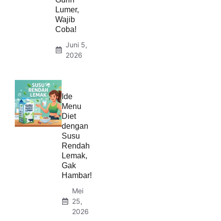
Lumer,
Wajib
Coba!
Juni 5,
2026
Ide
Menu
Diet
dengan
Susu
Rendah
Lemak,
Gak
Hambar!
Mei
25,
2026