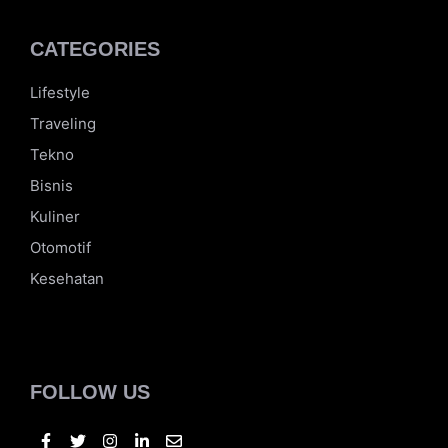
Tapi zona nyaman itu susah untuk ditebak. Yuk,
sharing dan diskusi untuk menemukan celah di dalam
zona nyaman itu.
CATEGORIES
Lifestyle
Traveling
Tekno
Bisnis
Kuliner
Otomotif
Kesehatan