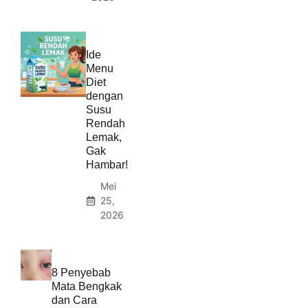
Ide
Menu
Diet
dengan
Susu
Rendah
Lemak,
Gak
Hambar!
Mei
25,
2026
8 Penyebab
Mata Bengkak
dan Cara