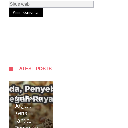
Situs
web
LATEST POSTS
Anti Rayap
Jogja :
Kenali
Tanda,