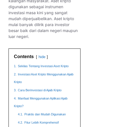
kalangan masyarakat. Aset kripto
digunakan sebagai instrumen
investasi masa kini yang sangat
mudah diperjualbelikan. Aset kripto
mulai banyak dilirik para investor
besar baik dari dalam negeri maupun
luar negeri.
Contents
hide
1.
Sekilas Tentang Investasi Aset Kripto
2.
Investasi Aset Kripto Menggunakan Ajaib
Kripto
3.
Cara Berinvestasi di Ajaib Kripto
4.
Manfaat Menggunakan Aplikasi Ajaib
Kripto?
4.1.
Praktis dan Mudah Digunakan
4.2.
Fitur Lebih Komprehensif