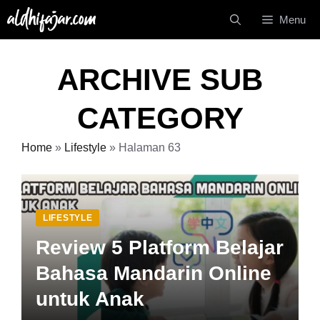
Langsung
Menu
ke
isi
ARCHIVE SUB
CATEGORY
Home
»
Lifestyle
»
Halaman 63
LIFESTYLE
Review 5 Platform Belajar
Bahasa Mandarin Online
untuk Anak