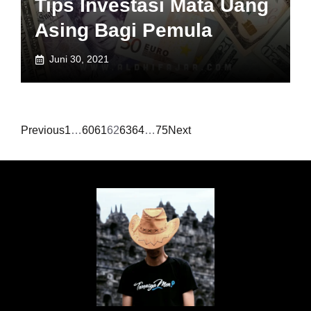
Tips Investasi Mata Uang
Asing Bagi Pemula
Juni 30, 2021
Previous
1
…
60
61
62
63
64
…
75
Next