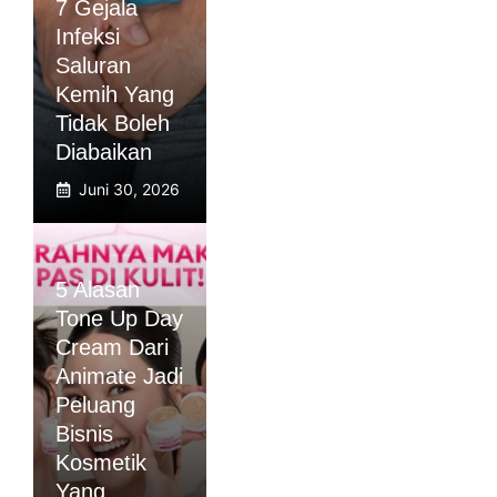
7 Gejala
Infeksi
Saluran
Kemih Yang
Tidak Boleh
Diabaikan
Juni 30, 2026
5 Alasan
Tone Up Day
Cream Dari
Animate Jadi
Peluang
Bisnis
Kosmetik
Yang