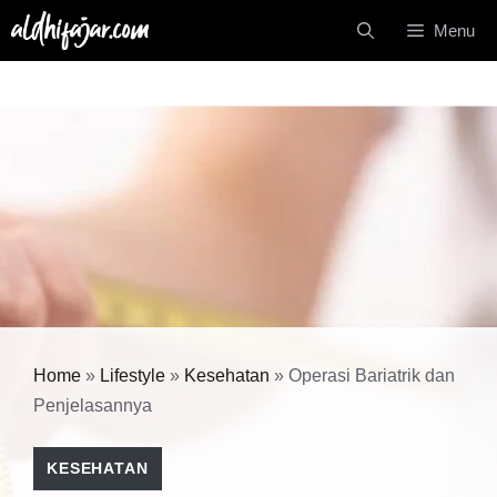
Langsung
Menu
ke
isi
Home
»
Lifestyle
»
Kesehatan
»
Operasi Bariatrik dan
Penjelasannya
KESEHATAN