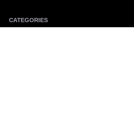
CATEGORIES
Lifestyle
Traveling
Tekno
Bisnis
Kuliner
Otomotif
Kesehatan
FOLLOW US