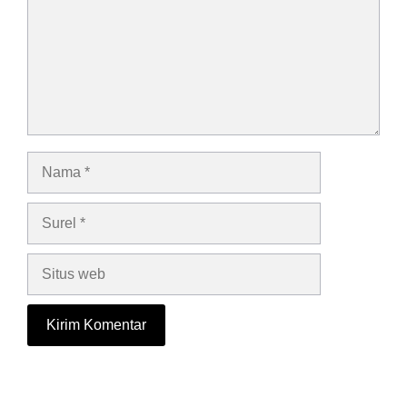
Nama
Surel
Situs
web