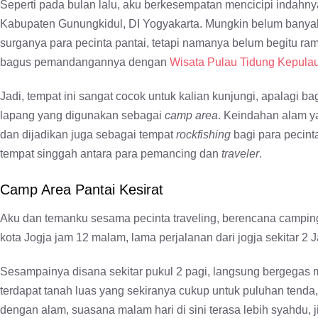
Seperti pada bulan lalu, aku berkesempatan mencicipi indahnya
Kabupaten Gunungkidul, DI Yogyakarta. Mungkin belum banyak 
surganya para pecinta pantai, tetapi namanya belum begitu ram
bagus pemandangannya dengan
Wisata Pulau Tidung Kepula
Jadi, tempat ini sangat cocok untuk kalian kunjungi, apalagi b
lapang yang digunakan sebagai
camp area
. Keindahan alam ya
dan dijadikan juga sebagai tempat
rockfishing
bagi para pecinta
tempat singgah antara para pemancing dan
traveler
.
Camp Area Pantai Kesirat
Aku dan temanku sesama pecinta traveling, berencana camping 
kota Jogja jam 12 malam, lama perjalanan dari jogja sekitar 2 
Sesampainya disana sekitar pukul 2 pagi, langsung bergegas 
terdapat tanah luas yang sekiranya cukup untuk puluhan tenda
dengan alam, suasana malam hari di sini terasa lebih syahdu, ji