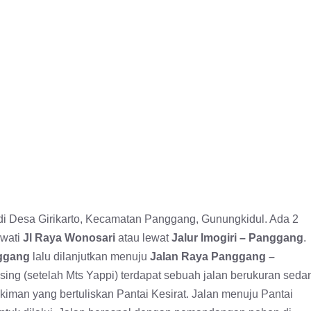
 di Desa Girikarto, Kecamatan Panggang, Gunungkidul. Ada 2
ewati
Jl Raya Wonosari
atau lewat
Jalur Imogiri – Panggang
.
nggang
lalu dilanjutkan menuju
Jalan Raya Panggang –
sing (setelah Mts Yappi) terdapat sebuah jalan berukuran seda
man yang bertuliskan Pantai Kesirat. Jalan menuju Pantai