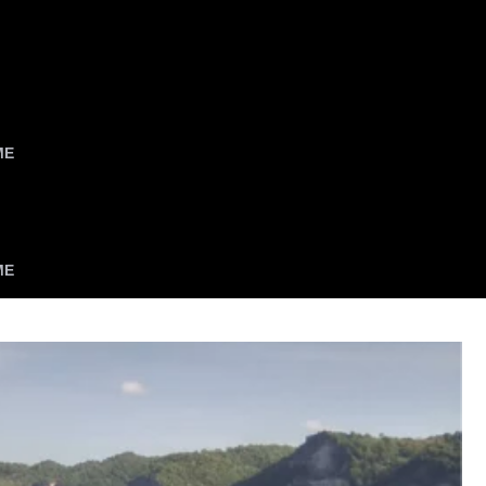
ME
ME