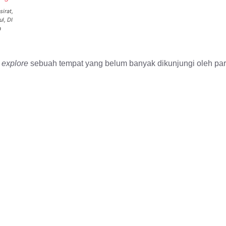
irat,
l, DI
a
u
explore
sebuah tempat yang belum banyak dikunjungi oleh pa