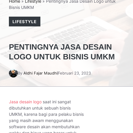
Home
»
Lifestyle
»
Pentingnya Jasa Desain Logo untuk
Bisnis UMKM
LIFESTYLE
PENTINGNYA JASA DESAIN
LOGO UNTUK BISNIS UMKM
By
Aldhi Fajar Maudhi
Februari 23, 2023
Jasa desain logo
saat ini sangat
dibutuhkan untuk sebuah bisnis
UMKM, karena bagi para pelaku bisnis
yang masih awam menggunakan
software desain akan membutuhkan
waktu dan biaya yang besar untuk