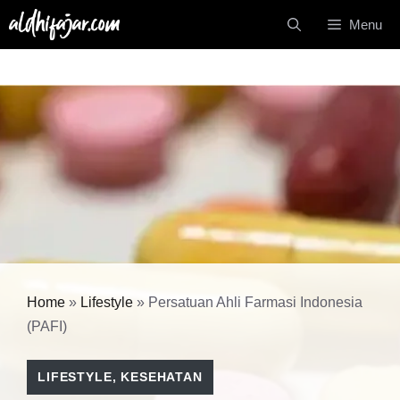
Langsung
Menu
ke
isi
Home
»
Lifestyle
»
Persatuan Ahli Farmasi Indonesia
(PAFI)
LIFESTYLE
,
KESEHATAN