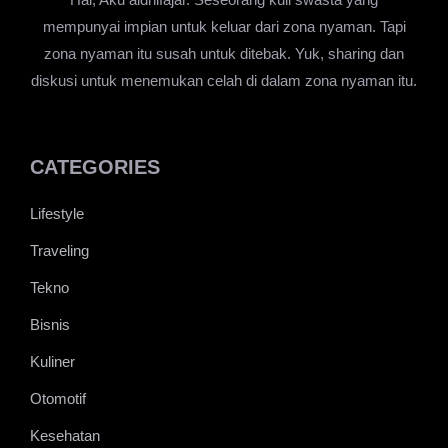
Hai, Aku aldhifajar. Seseorang kuli swasta yang