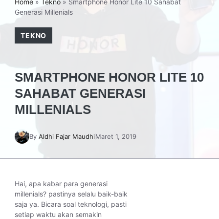
Home
»
Tekno
»
Smartphone Honor Lite 10 Sahabat
Generasi Millenials
TEKNO
SMARTPHONE HONOR LITE 10
SAHABAT GENERASI
MILLENIALS
By
Aldhi Fajar Maudhi
Maret 1, 2019
Hai, apa kabar para generasi
millenials? pastinya selalu baik-baik
saja ya. Bicara soal teknologi, pasti
setiap waktu akan semakin