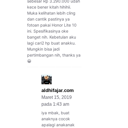
sebesar Rp 3.290.000 udah
kece bener kitah hihihii.
Muka kelihatan lebih cling
dan cantik pastinya ya
fotoan pakai Honor Lite 10
ini. Spesifikasinya oke
banget nih. Kebetulan aku
lagi cari2 hp buat anakku.
Mungkin bisa jadi
pertimbangan nih, thanks ya
😀
aldhifajar.com
Maret 15, 2019
pada 1:43 am
iya mbak, buat
anaknya cocok
apalagi anakanak