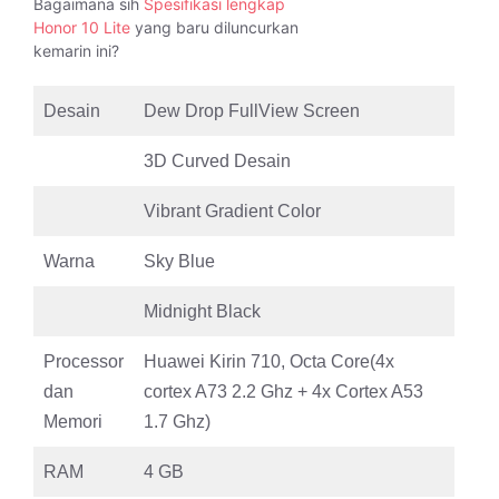
Bagaimana sih
Spesifikasi lengkap
Honor 10 Lite
yang baru diluncurkan
kemarin ini?
Desain
Dew Drop FullView Screen
3D Curved Desain
Vibrant Gradient Color
Warna
Sky Blue
Midnight Black
Processor
Huawei Kirin 710, Octa Core(4x
dan
cortex A73 2.2 Ghz + 4x Cortex A53
Memori
1.7 Ghz)
RAM
4 GB