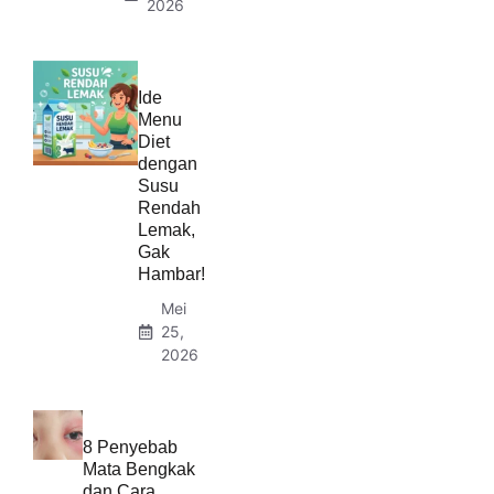
2026
Ide
Menu
Diet
dengan
Susu
Rendah
Lemak,
Gak
Hambar!
Mei
25,
2026
8 Penyebab
Mata Bengkak
dan Cara