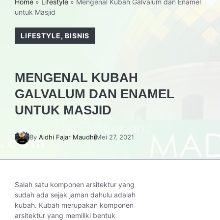
Home
»
Lifestyle
»
Mengenal Kubah Galvalum dan Enamel
untuk Masjid
LIFESTYLE
,
BISNIS
MENGENAL KUBAH
GALVALUM DAN ENAMEL
UNTUK MASJID
By
Aldhi Fajar Maudhi
Mei 27, 2021
Salah satu komponen arsitektur yang
sudah ada sejak jaman dahulu adalah
kubah. Kubah merupakan komponen
arsitektur yang memiliki bentuk