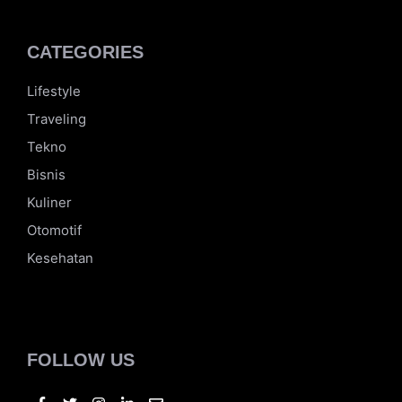
Hai, Aku aldhifajar. Seseorang kuli swasta yang
mempunyai impian untuk keluar dari zona nyaman.
Tapi zona nyaman itu susah untuk ditebak. Yuk,
sharing dan diskusi untuk menemukan celah di dalam
zona nyaman itu.
CATEGORIES
Lifestyle
Traveling
Tekno
Bisnis
Kuliner