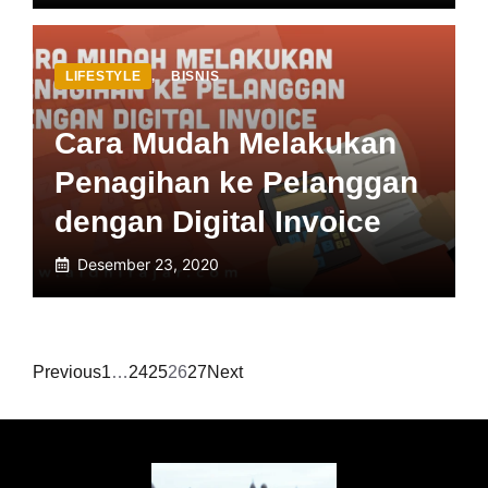
LIFESTYLE
,
BISNIS
Cara Mudah Melakukan
Penagihan ke Pelanggan
dengan Digital Invoice
Desember 23, 2020
Previous
1
…
24
25
26
27
Next