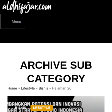
Langsung
ke
isi
Menu
ARCHIVE SUB
CATEGORY
Home
»
Lifestyle
»
Bisnis
»
Halaman 26
BISNIS
,
LIFESTYLE