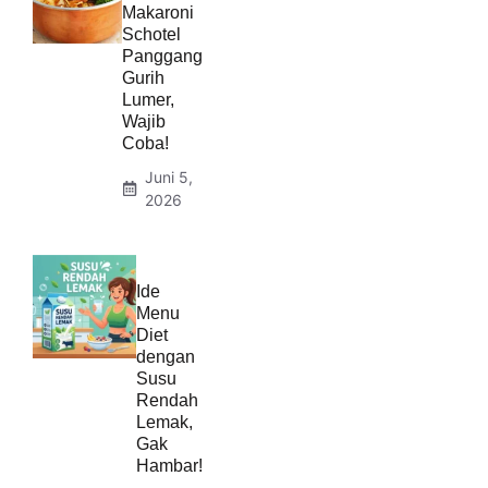
Makaroni
Schotel
Panggang
Gurih
Lumer,
Wajib
Coba!
Juni 5,
2026
Ide
Menu
Diet
dengan
Susu
Rendah
Lemak,
Gak
Hambar!