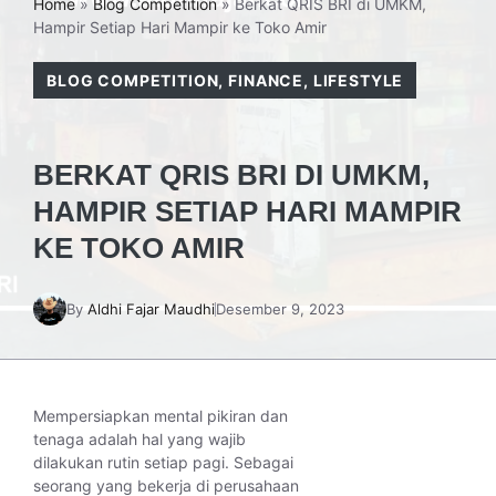
Home
»
Blog Competition
»
Berkat QRIS BRI di UMKM,
Hampir Setiap Hari Mampir ke Toko Amir
BLOG COMPETITION
,
FINANCE
,
LIFESTYLE
BERKAT QRIS BRI DI UMKM,
HAMPIR SETIAP HARI MAMPIR
KE TOKO AMIR
By
Aldhi Fajar Maudhi
Desember 9, 2023
Mempersiapkan mental pikiran dan
tenaga adalah hal yang wajib
dilakukan rutin setiap pagi. Sebagai
seorang yang bekerja di perusahaan