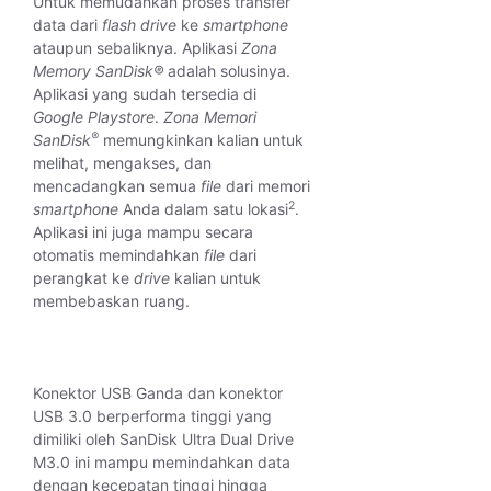
Untuk memudahkan proses transfer
data dari
flash drive
ke
smartphone
ataupun sebaliknya. Aplikasi
Zona
Memory SanDisk®
adalah solusinya.
Aplikasi yang sudah tersedia di
Google Playstore
.
Zona Memori
®
SanDisk
memungkinkan kalian untuk
melihat, mengakses, dan
mencadangkan semua
file
dari memori
2
smartphone
Anda dalam satu lokasi
.
Aplikasi ini juga mampu secara
otomatis memindahkan
file
dari
perangkat ke
drive
kalian untuk
membebaskan ruang.
Konektor USB Ganda dan konektor
USB 3.0 berperforma tinggi yang
dimiliki oleh SanDisk Ultra Dual Drive
M3.0 ini mampu memindahkan data
dengan kecepatan tinggi hingga