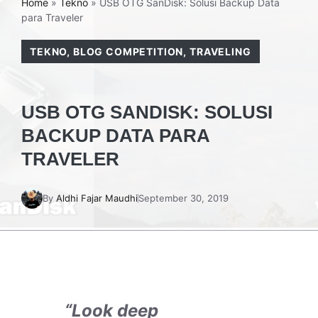
Home
»
Tekno
»
USB OTG SanDisk: Solusi Backup Data
para Traveler
TEKNO
,
BLOG COMPETITION
,
TRAVELING
USB OTG SANDISK: SOLUSI
BACKUP DATA PARA
TRAVELER
By
Aldhi Fajar Maudhi
September 30, 2019
“Look deep