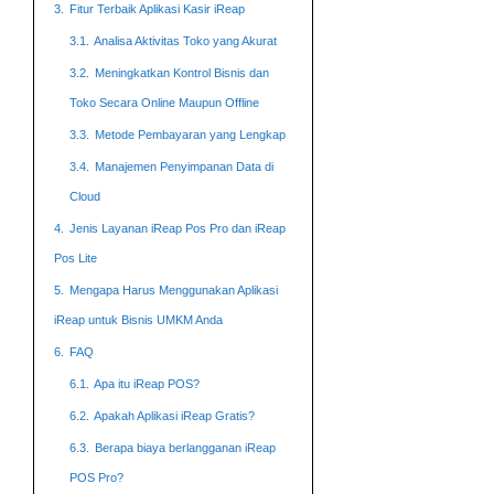
3.
Fitur Terbaik Aplikasi Kasir iReap
3.1.
Analisa Aktivitas Toko yang Akurat
3.2.
Meningkatkan Kontrol Bisnis dan
Toko Secara Online Maupun Offline
3.3.
Metode Pembayaran yang Lengkap
3.4.
Manajemen Penyimpanan Data di
Cloud
4.
Jenis Layanan iReap Pos Pro dan iReap
Pos Lite
5.
Mengapa Harus Menggunakan Aplikasi
iReap untuk Bisnis UMKM Anda
6.
FAQ
6.1.
Apa itu iReap POS?
6.2.
Apakah Aplikasi iReap Gratis?
6.3.
Berapa biaya berlangganan iReap
POS Pro?