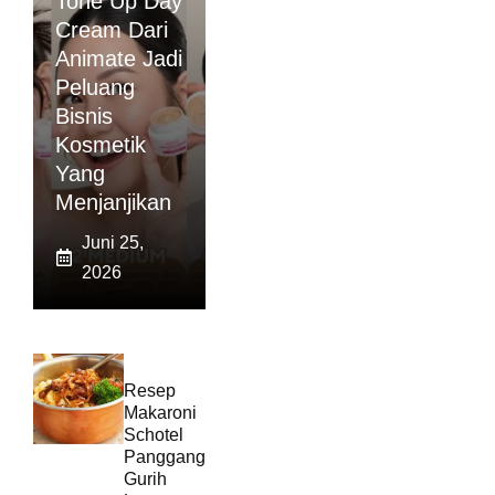
Tone Up Day
Cream Dari
Animate Jadi
Peluang
Bisnis
Kosmetik
Yang
Menjanjikan
Juni 25,
2026
Resep
Makaroni
Schotel
Panggang
Gurih