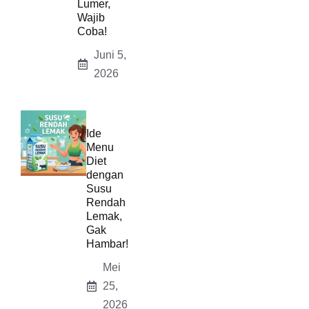
Lumer,
Wajib
Coba!
Juni 5,
2026
Ide
Menu
Diet
dengan
Susu
Rendah
Lemak,
Gak
Hambar!
Mei
25,
2026