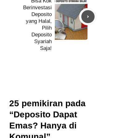
Bisa Kok
Berinvestasi
Deposito
yang Halal,
Pilih
Deposito
Syariah
Saja!
25 pemikiran pada
“Deposito Dapat
Emas? Hanya di
Komunal”