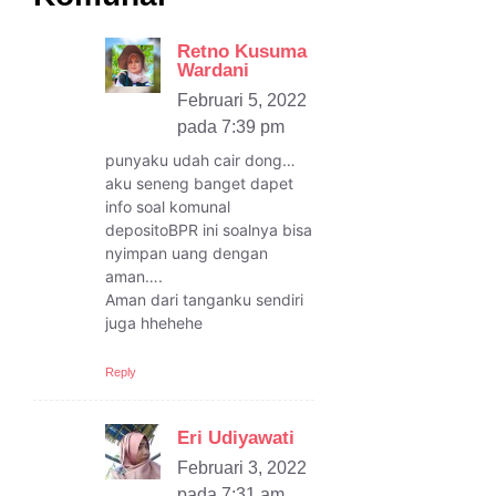
Retno Kusuma
Wardani
Februari 5, 2022
pada 7:39 pm
punyaku udah cair dong…
aku seneng banget dapet
info soal komunal
depositoBPR ini soalnya bisa
nyimpan uang dengan
aman….
Aman dari tanganku sendiri
juga hhehehe
Reply
Eri Udiyawati
Februari 3, 2022
pada 7:31 am