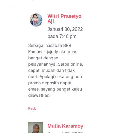
Witri Prasetyo
Aji
Januari 30, 2022
pada 7:46 pm
Sebagai nasabah BPR
Komunal, jujurly aku puas
banget dengan
pelayanannya. Serba online,
cepat, mudah dan tidak
ribet. Apalagi sekarang ada
promo deposito dapat
emas, sayang banget kalau
dilewatkan.
Reply
Mutia Karamoy