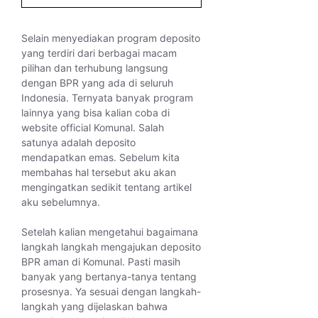
Selain menyediakan program deposito
yang terdiri dari berbagai macam
pilihan dan terhubung langsung
dengan BPR yang ada di seluruh
Indonesia. Ternyata banyak program
lainnya yang bisa kalian coba di
website official Komunal. Salah
satunya adalah deposito
mendapatkan emas. Sebelum kita
membahas hal tersebut aku akan
mengingatkan sedikit tentang artikel
aku sebelumnya.
Setelah kalian mengetahui bagaimana
langkah langkah mengajukan deposito
BPR aman di Komunal. Pasti masih
banyak yang bertanya-tanya tentang
prosesnya. Ya sesuai dengan langkah-
langkah yang dijelaskan bahwa