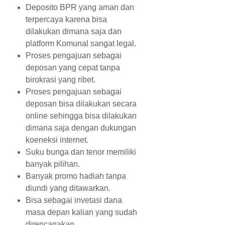
Deposito BPR yang aman dan
terpercaya karena bisa
dilakukan dimana saja dan
platform Komunal sangat legal.
Proses pengajuan sebagai
deposan yang cepat tanpa
birokrasi yang ribet.
Proses pengajuan sebagai
deposan bisa dilakukan secara
online sehingga bisa dilakukan
dimana saja dengan dukungan
koeneksi internet.
Suku bunga dan tenor memiliki
banyak pilihan.
Banyak promo hadiah tanpa
diundi yang ditawarkan.
Bisa sebagai invetasi dana
masa depan kalian yang sudah
direncanakan.