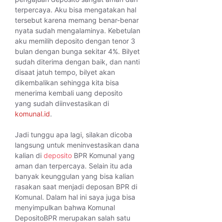
terpercaya. Aku bisa mengatakan hal
tersebut karena memang benar-benar
nyata sudah mengalaminya. Kebetulan
aku memilih deposito dengan tenor 3
bulan dengan bunga sekitar 4%. Bilyet
sudah diterima dengan baik, dan nanti
disaat jatuh tempo, bilyet akan
dikembalikan sehingga kita bisa
menerima kembali uang deposito
yang sudah diinvestasikan di
komunal.id
.
Jadi tunggu apa lagi, silakan dicoba
langsung untuk meninvestasikan dana
kalian di
deposito
BPR Komunal yang
aman dan terpercaya. Selain itu ada
banyak keunggulan yang bisa kalian
rasakan saat menjadi deposan BPR di
Komunal. Dalam hal ini saya juga bisa
menyimpulkan bahwa Komunal
DepositoBPR merupakan salah satu