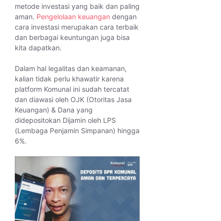
metode investasi yang baik dan paling
aman.
Pengelolaan keuangan
dengan
cara investasi merupakan cara terbaik
dan berbagai keuntungan juga bisa
kita dapatkan.
Dalam hal legalitas dan keamanan,
kalian tidak perlu khawatir karena
platform Komunal ini sudah tercatat
dan diawasi oleh OJK (Otoritas Jasa
Keuangan) & Dana yang
didepositokan Dijamin oleh LPS
(Lembaga Penjamin Simpanan) hingga
6%.