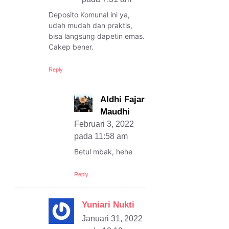
Deposito Komunal ini ya,
udah mudah dan praktis,
bisa langsung dapetin emas.
Cakep bener.
Reply
Aldhi Fajar
Maudhi
Februari 3, 2022
pada 11:58 am
Betul mbak, hehe
Reply
Yuniari Nukti
Januari 31, 2022