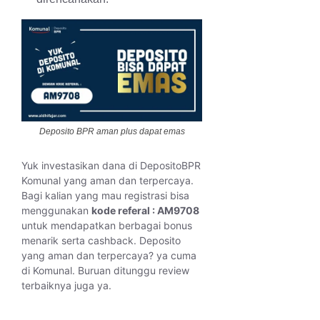
Deposito BPR aman plus dapat emas
Yuk investasikan dana di DepositoBPR
Komunal yang aman dan terpercaya.
Bagi kalian yang mau registrasi bisa
menggunakan
kode referal : AM9708
untuk mendapatkan berbagai bonus
menarik serta cashback. Deposito
yang aman dan terpercaya? ya cuma
di Komunal. Buruan ditunggu review
terbaiknya juga ya.