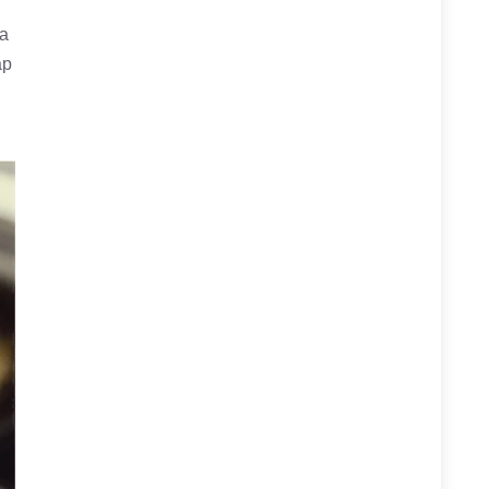
sa
ap