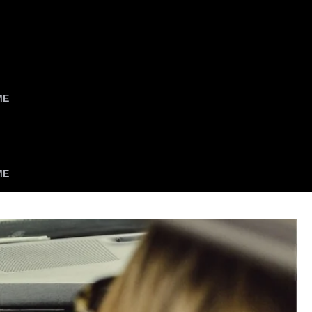
ME
ME