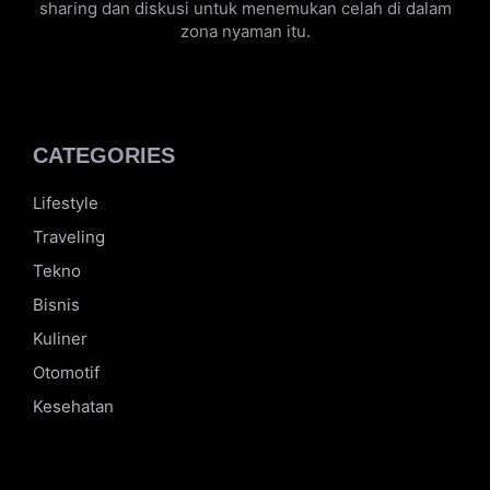
Hai, Aku aldhifajar. Seseorang kuli swasta yang
mempunyai impian untuk keluar dari zona nyaman.
Tapi zona nyaman itu susah untuk ditebak. Yuk,
sharing dan diskusi untuk menemukan celah di dalam
zona nyaman itu.
CATEGORIES
Lifestyle
Traveling
Tekno
Bisnis
Kuliner