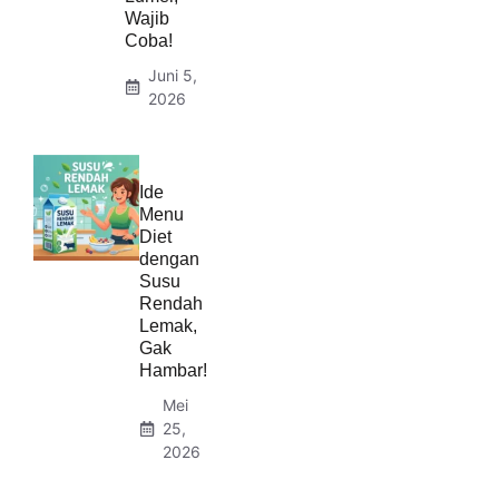
Wajib
Coba!
Juni 5,
2026
Ide
Menu
Diet
dengan
Susu
Rendah
Lemak,
Gak
Hambar!
Mei
25,
2026