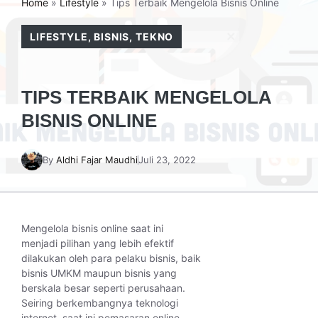
Home
»
Lifestyle
»
Tips Terbaik Mengelola Bisnis Online
LIFESTYLE
,
BISNIS
,
TEKNO
TIPS TERBAIK MENGELOLA
BISNIS ONLINE
By
Aldhi Fajar Maudhi
Juli 23, 2022
Mengelola bisnis online saat ini
menjadi pilihan yang lebih efektif
dilakukan oleh para pelaku bisnis, baik
bisnis UMKM maupun bisnis yang
berskala besar seperti perusahaan.
Seiring berkembangnya teknologi
internet, saat ini pemasaran online