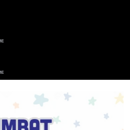
ME
ME