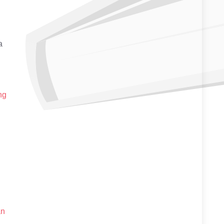
a
ng
an