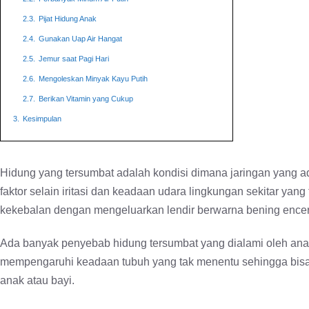
2.3.
Pijat Hidung Anak
2.4.
Gunakan Uap Air Hangat
2.5.
Jemur saat Pagi Hari
2.6.
Mengoleskan Minyak Kayu Putih
2.7.
Berikan Vitamin yang Cukup
3.
Kesimpulan
Hidung yang tersumbat adalah kondisi dimana jaringan yang a
faktor selain iritasi dan keadaan udara lingkungan sekitar yan
kekebalan dengan mengeluarkan lendir berwarna bening ence
Ada banyak penyebab hidung tersumbat yang dialami oleh anak-
mempengaruhi keadaan tubuh yang tak menentu sehingga bisa 
anak atau bayi.