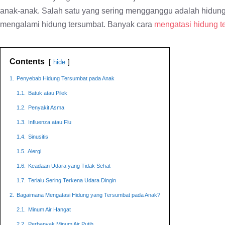
anak-anak. Salah satu yang sering mengganggu adalah hidung 
mengalami hidung tersumbat. Banyak cara
mengatasi hidung t
Contents
hide
1.
Penyebab Hidung Tersumbat pada Anak
1.1.
Batuk atau Pilek
1.2.
Penyakit Asma
1.3.
Influenza atau Flu
1.4.
Sinusitis
1.5.
Alergi
1.6.
Keadaan Udara yang Tidak Sehat
1.7.
Terlalu Sering Terkena Udara Dingin
2.
Bagaimana Mengatasi Hidung yang Tersumbat pada Anak?
2.1.
Minum Air Hangat
2.2.
Perbanyak Minum Air Putih