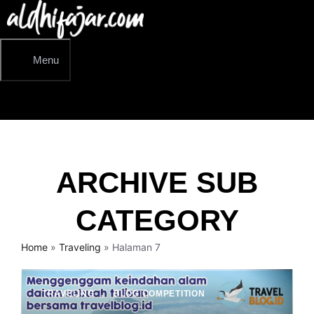
Langsung
ke
isi
Menu
ARCHIVE SUB
CATEGORY
Home
»
Traveling
»
Halaman 7
TRAVELING
,
BLOG COMPETITION