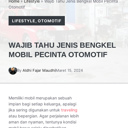
Home
»
Lifestyle
»
Wajib Tahu Jenis Bengkel Mobil Pecinta
Otomotif
LIFESTYLE
,
OTOMOTIF
WAJIB TAHU JENIS BENGKEL
MOBIL PECINTA OTOMOTIF
By
Aldhi Fajar Maudhi
Maret 15, 2024
Memiliki mobil merupakan sebuah
impian bagi setiap keluarga, apalagi
jika sering digunakan untuk
traveling
atau bepergian. Agar perjalanan lebih
aman dan nyaman, tentunya kondisi
mobil harus selalu diperhatikan.