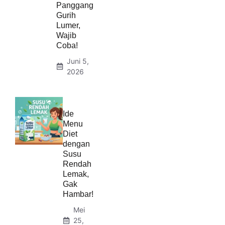
Panggang
Gurih
Lumer,
Wajib
Coba!
Juni 5,
2026
Ide
Menu
Diet
dengan
Susu
Rendah
Lemak,
Gak
Hambar!
Mei
25,